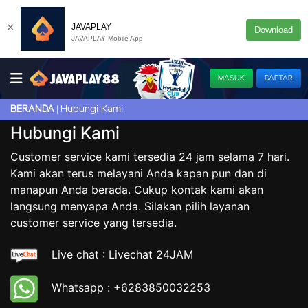
×
JAVAPLAY
Download
JAVAPLAY Mobile App
MASUK
DAFTAR
Hubungi Kami
BERANDA
Hubungi Kami
Customer service kami tersedia 24 jam selama 7 hari.
Kami akan terus melayani Anda kapan pun dan di
manapun Anda berada. Cukup kontak kami akan
langsung menyapa Anda. Silakan pilih layanan
customer service yang tersedia.
Live chat : Livechat 24JAM
Whatsapp : +6283850032253