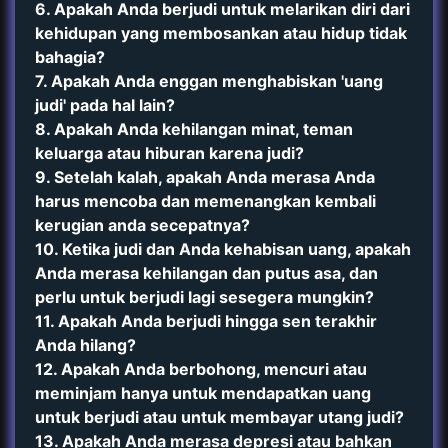
6. Apakah Anda berjudi untuk melarikan diri dari
kehidupan yang membosankan atau hidup tidak
bahagia?
7. Apakah Anda enggan menghabiskan 'uang
judi' pada hal lain?
8. Apakah Anda kehilangan minat, teman
keluarga atau hiburan karena judi?
9. Setelah kalah, apakah Anda merasa Anda
harus mencoba dan memenangkan kembali
kerugian anda secepatnya?
10. Ketika judi dan Anda kehabisan uang, apakah
Anda merasa kehilangan dan putus asa, dan
perlu untuk berjudi lagi sesegera mungkin?
11. Apakah Anda berjudi hingga sen terakhir
Anda hilang?
12. Apakah Anda berbohong, mencuri atau
meminjam hanya untuk mendapatkan uang
untuk berjudi atau untuk membayar utang judi?
13. Apakah Anda merasa depresi atau bahkan