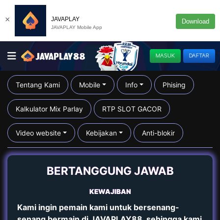
×
JAVAPLAY
Download
JAVAPLAY Mobile App
MASUK
DAFTAR
Tentang Kami
Mobile
Info
Phising
Kalkulator Mix Parlay
RTP SLOT GACOR
Video website
Kebijakan
Anti-blokir
BERTANGGUNG JAWAB
KEWAJIBAN
Kami ingin pemain kami untuk bersenang-
senang bermain di JAVAPLAY88, sehingga kami