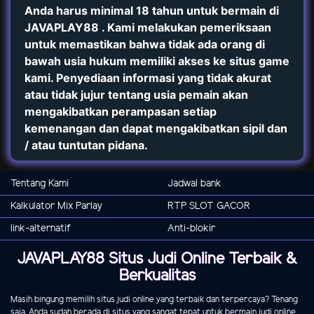
Anda harus minimal 18 tahun untuk bermain di
JAVAPLAY88 . Kami melakukan pemeriksaan
untuk memastikan bahwa tidak ada orang di
bawah usia hukum memiliki akses ke situs game
kami. Penyediaan informasi yang tidak akurat
atau tidak jujur tentang usia pemain akan
mengakibatkan perampasan setiap
kemenangan dan dapat mengakibatkan sipil dan
/ atau tuntutan pidana.
Tentang Kami
Jadwal bank
Kalkulator Mix Parlay
RTP SLOT GACOR
link-alternatif
Anti-blokir
JAVAPLAY88 Situs Judi Online Terbaik &
Berkualitas
Masih bingung memilih situs judi online yang terbaik dan terpercaya? Tenang
saja, Anda sudah berada di situs yang sangat tepat untuk bermain judi online.