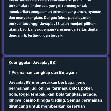
terkemuka di Indonesia yang di rancang untuk
memberikan pengalaman bermain yang aman, nyaman,
dan menyenangkan. Dengan fokus pada layanan
berkualitas tinggi, Javaplay88 telah menjadi pilihan
utama bagi banyak pemain yang mencari situs digital
dengan rtp tertinggi dan terbaik.
Keunggulan Javaplay88:
1.Permainan Lengkap dan Beragam
Javaplay88 menawarkan berbagai jenis
permainan judi online, termasuk slot, poker,
bola, togel, tembak ikan, bola tangkas, arcade,
idnlive, casino hingga trading. Semua permainan
dirancang untuk memberikan keseruan