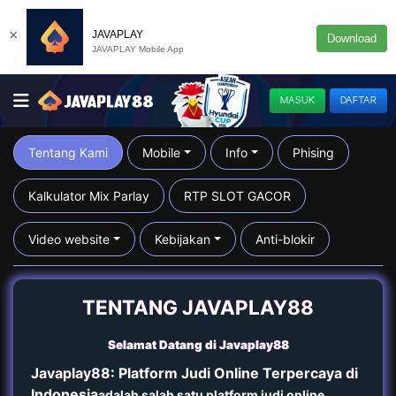
×
JAVAPLAY
Download
JAVAPLAY Mobile App
MASUK
DAFTAR
Tentang Kami
Mobile
Info
Phising
Kalkulator Mix Parlay
RTP SLOT GACOR
Video website
Kebijakan
Anti-blokir
TENTANG JAVAPLAY88
Selamat Datang di Javaplay88
Javaplay88:
Platform Judi Online Terpercaya di
Indonesia
adalah salah satu platform judi online