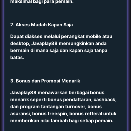
maksimal bagi para pemain.
2. Akses Mudah Kapan Saja
Dapat diakses melalui perangkat mobile atau
desktop, Javaplay88 memungkinkan anda
bermain di mana saja dan kapan saja tanpa
batas.
3. Bonus dan Promosi Menarik
Javaplay88 menawarkan berbagai bonus
menarik seperti bonus pendaftaran, cashback,
dan program tantangan turnover, bonus
asuransi, bonus freespin, bonus refferal untuk
memberikan nilai tambah bagi setiap pemain.