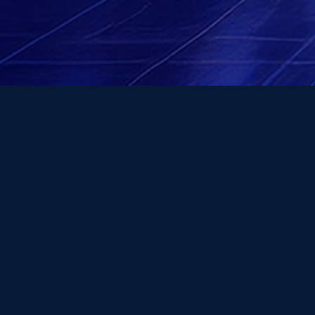
link-alternatif
Anti-blokir