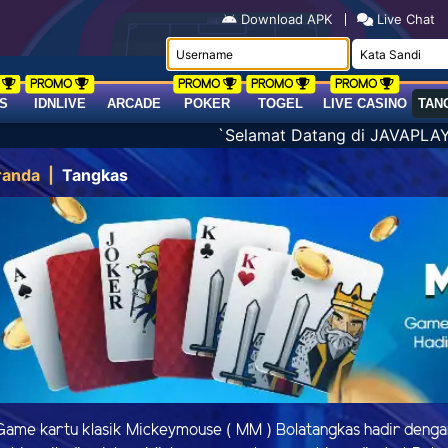
Download APK
Live Chat
O
PROMO
PROMO
PROMO
PROMO
S
IDNLIVE
ARCADE
POKER
TOGEL
LIVE CASINO
TAN
`Selamat Datang di JAVAPLAY88 – Situs Game
randa
Tangkas
Game kartu klasik Mickeymouse ( MM ) Bolatangkas hadir dengan