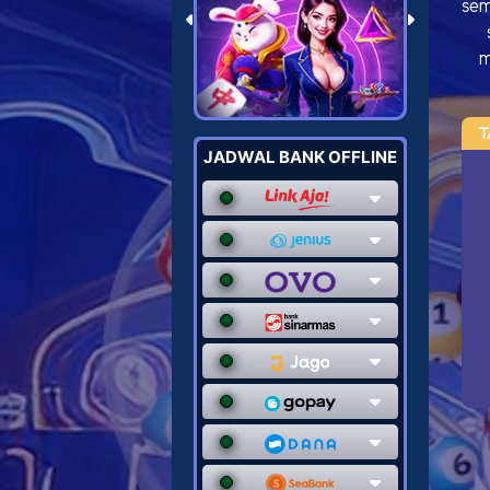
sem
m
T
JADWAL BANK OFFLINE