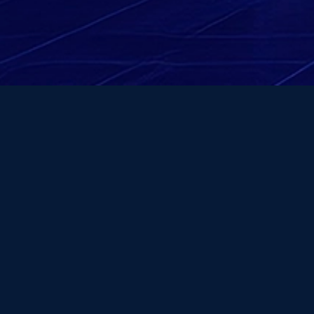
k
Kalkulator Mix Parlay
RTP SLOT GACOR
Lisensi
us Judi Online Terbaik